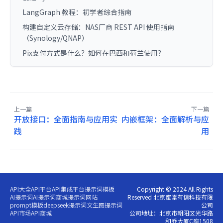
LangGraph 教程：初学者综合指南
构建自定义云存储：NAS厂商 REST API 使用指南
（Synology/QNAP）
Pix支付方式是什么？如何在巴西和荷兰使用？
上一篇
下一篇
开放接口：全面指南与应用实
内嵌框架：全面解析与应
践
用
API大全
API平台
API集成平台
提示词模板
Copyright © 2024 All Rights
AI提示词
AI提示词商城
提示词网站
Reserved 北京蜜堂有信科技有限
prompt模板
deepseek提示词
文生图提示词
公司
API市场
API商城
公司地址：北京市朝阳区光华路
和乔大厦C座1508