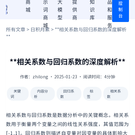
商
示
大
提
知
品
控
制
城
词
模
供
识
和
台
商
型
商
库
服
城
务
所有文章
>
日积月累
> **相关系数与回归系数的深度解析
**
**相关系数与回归系数的深度解析**
作者：zhilong · 2025-01-23 · 阅读时间：4分钟
关键
内容分
回归系
标
相关系
词
析
数
签
数
相关系数与回归系数是数据分析中的关键概念。相关系
数用于衡量两个变量之间的线性关系强度，其值范围为
[-1,1]。回归系数则描述自变量对因变量的具体影响大