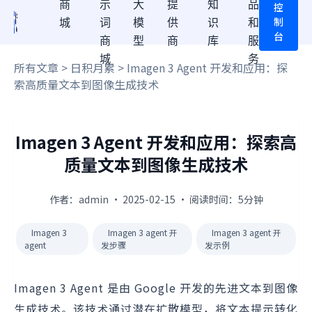
商
示
大
提
知
品
控
制
城
词
模
供
识
和
台
商
型
商
库
服
城
务
所有文章
>
日积月累
> Imagen 3 Agent 开发和应用：探
索高质量文本到图像生成技术
Imagen 3 Agent 开发和应用：探索高
质量文本到图像生成技术
作者：admin · 2025-02-15 · 阅读时间：5分钟
Imagen 3
Imagen 3 agent 开
Imagen 3 agent 开
agent
发步骤
发示例
Imagen 3 Agent 是由 Google 开发的先进文本到图像
生成技术。该技术通过潜在扩散模型，将文本提示转化