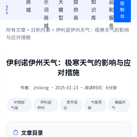
商
示
大
提
知
品
控
制
城
词
模
供
识
和
台
商
型
商
库
服
城
务
所有文章
>
日积月累
> 伊利诺伊州天气：极寒天气的影响
与应对措施
伊利诺伊州天气：极寒天气的影响与应
对措施
作者：zhilong · 2025-01-23 · 阅读时间：6分钟
中西部
伊利诺
季节变
气象预
美国天
气候
伊州
化
报
气
文章目录