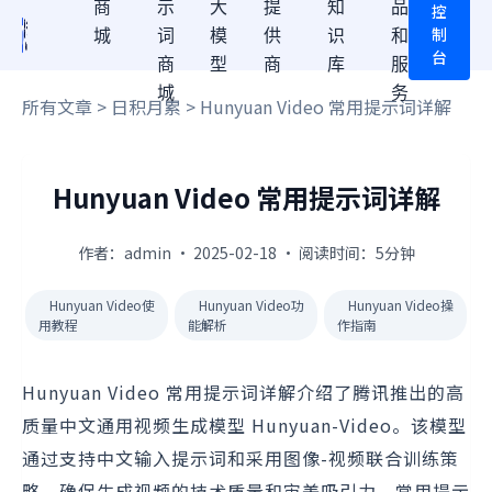
商
示
大
提
知
品
控
制
城
词
模
供
识
和
台
商
型
商
库
服
城
务
所有文章
>
日积月累
> Hunyuan Video 常用提示词详解
Hunyuan Video 常用提示词详解
作者：admin · 2025-02-18 · 阅读时间：5分钟
Hunyuan Video使
Hunyuan Video功
Hunyuan Video操
用教程
能解析
作指南
Hunyuan Video 常用提示词详解介绍了腾讯推出的高
质量中文通用视频生成模型 Hunyuan-Video。该模型
通过支持中文输入提示词和采用图像-视频联合训练策
略，确保生成视频的技术质量和审美吸引力。常用提示