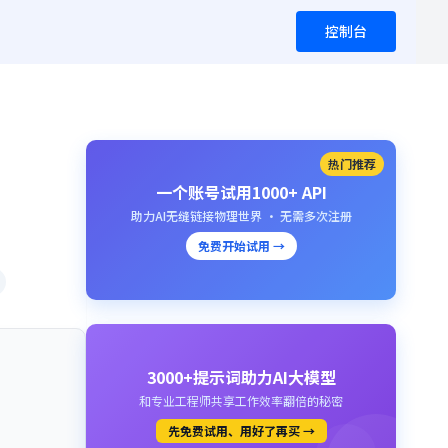
控制台
热门推荐
一个账号试用1000+ API
助力AI无缝链接物理世界 · 无需多次注册
免费开始试用 →
3000+提示词助力AI大模型
和专业工程师共享工作效率翻倍的秘密
先免费试用、用好了再买 →