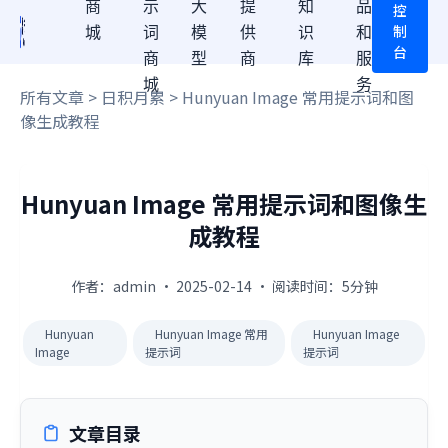
商
示
大
提
知
品
控
制
城
词
模
供
识
和
台
商
型
商
库
服
城
务
所有文章
>
日积月累
> Hunyuan Image 常用提示词和图
像生成教程
Hunyuan Image 常用提示词和图像生
成教程
作者：admin · 2025-02-14 · 阅读时间：5分钟
Hunyuan
Hunyuan Image 常用
Hunyuan Image
Image
提示词
提示词
文章目录