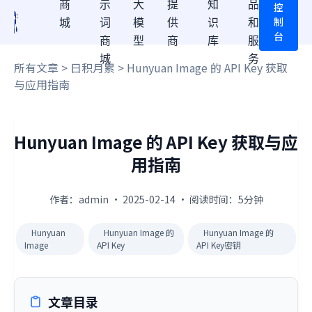
商
示
大
提
知
品
控
制
城
词
模
供
识
和
台
商
型
商
库
服
城
务
所有文章
>
日积月累
> Hunyuan Image 的 API Key 获取
与应用指南
Hunyuan Image 的 API Key 获取与应
用指南
作者：admin · 2025-02-14 · 阅读时间：5分钟
Hunyuan
Hunyuan Image 的
Hunyuan Image 的
Image
API Key
API Key密钥
文章目录