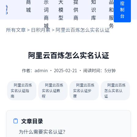
商
示
大
提
知
品
控
制
城
词
模
供
识
和
台
商
型
商
库
服
城
务
所有文章
>
日积月累
> 阿里云百炼怎么实名认证
阿里云百炼怎么实名认证
作者：admin · 2025-02-21 · 阅读时间：5分钟
阿里云百炼
阿里云百炼
阿里云百炼
阿里云百炼
实名认证指
实名认证教
实名认证步
怎么实名认
南
程
骤
证
文章目录
为什么需要实名认证？