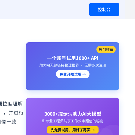
控制台
热门推荐
一个账号试用1000+ API
助力AI无缝链接物理世界 · 无需多次注册
免费开始试用 →
的细粒度理解
a），并进行
3000+提示词助力AI大模型
图像一致
和专业工程师共享工作效率翻倍的秘密
先免费试用、用好了再买 →