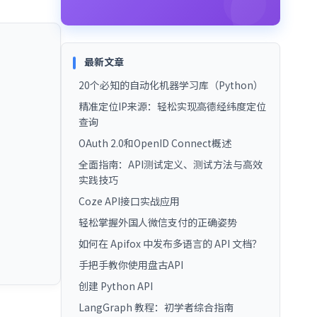
最新文章
20个必知的自动化机器学习库（Python）
精准定位IP来源：轻松实现高德经纬度定位
查询
OAuth 2.0和OpenID Connect概述
全面指南：API测试定义、测试方法与高效
实践技巧
Coze API接口实战应用
轻松掌握外国人微信支付的正确姿势
如何在 Apifox 中发布多语言的 API 文档？
手把手教你使用盘古API
创建 Python API
LangGraph 教程：初学者综合指南