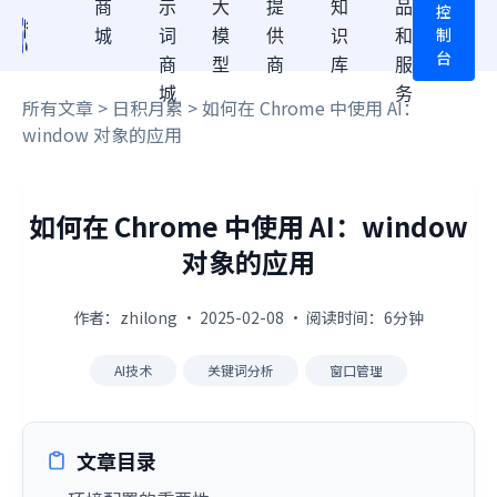
商
示
大
提
知
品
控
制
城
词
模
供
识
和
台
商
型
商
库
服
城
务
所有文章
>
日积月累
> 如何在 Chrome 中使用 AI：
window 对象的应用
如何在 Chrome 中使用 AI：window
对象的应用
作者：zhilong · 2025-02-08 · 阅读时间：6分钟
AI技术
关键词分析
窗口管理
文章目录