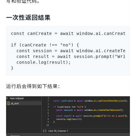
写和验证代码。
一次性返回结果
const canCreate = await window.ai.canCreateTex
if (canCreate !== "no") {

  const session = await window.ai.createTextSe
  const result = await session.prompt("Write m
  console.log(result);

}
运行后会得到如下结果：