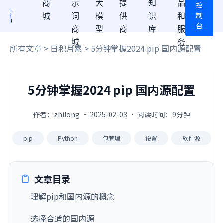
商
示
大
提
知
品
控
制
城
词
模
供
识
和
台
商
型
商
库
服
城
务
所有文章
>
日积月累
> 5分钟掌握2024 pip 国内源配置
5分钟掌握2024 pip 国内源配置
作者：zhilong · 2025-02-03 · 阅读时间：9分钟
pip
Python
包管理
设置
软件源
文章目录
理解pip和国内源的概念
选择合适的国内源