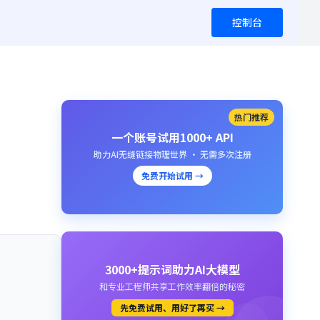
控制台
热门推荐
一个账号试用1000+ API
助力AI无缝链接物理世界 · 无需多次注册
免费开始试用 →
3000+提示词助力AI大模型
和专业工程师共享工作效率翻倍的秘密
先免费试用、用好了再买 →