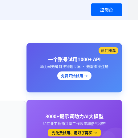
控制台
热门推荐
一个账号试用1000+ API
助力AI无缝链接物理世界 · 无需多次注册
免费开始试用 →
3000+提示词助力AI大模型
和专业工程师共享工作效率翻倍的秘密
先免费试用、用好了再买 →