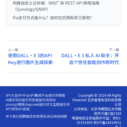
构建自定义云存储：NAS厂商 REST API 使用指南
（Synology/QNAP）
Pix支付方式是什么？如何在巴西和荷兰使用？
上一篇
下一篇
使用DALL·E 3的API
DALL·E 3 私人 AI 助手：开
Key进行图片生成探索
启个性化智能创作新时代
API大全
API平台
API集成平台
提示词模板
Copyright © 2024 All Rights
AI提示词
AI提示词商城
提示词网站
Reserved 北京蜜堂有信科技有限
prompt模板
deepseek提示词
文生图提示词
公司
API市场
API商城
公司地址：北京市朝阳区光华路
和乔大厦C座1508
关于我们
招聘
服务条款
隐私协议
网站地图
增值电信业务经营许可证：京B2-
20191889 京ICP备18034931
号-7