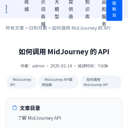
商
示
大
提
知
品
控
制
城
词
模
供
识
和
台
商
型
商
库
服
城
务
所有文章
>
日积月累
> 如何调用 MidJourney 的 API
如何调用 MidJourney 的 API
作者：admin · 2025-02-14 · 阅读时间：7分钟
MidJourney
MidJourney API调
如何调用
API
用指南
MidJourney API
文章目录
了解 MidJourney API