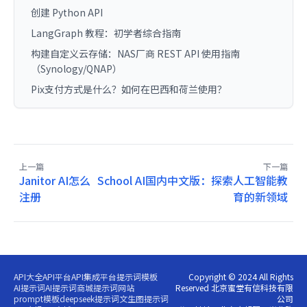
创建 Python API
LangGraph 教程：初学者综合指南
构建自定义云存储：NAS厂商 REST API 使用指南
（Synology/QNAP）
Pix支付方式是什么？如何在巴西和荷兰使用？
上一篇
下一篇
Janitor AI怎么
School AI国内中文版：探索人工智能教
注册
育的新领域
API大全
API平台
API集成平台
提示词模板
Copyright © 2024 All Rights
AI提示词
AI提示词商城
提示词网站
Reserved 北京蜜堂有信科技有限
prompt模板
deepseek提示词
文生图提示词
公司