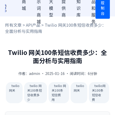
商
示
大
提
知
品
控
制
城
词
模
供
识
和
台
商
型
商
库
服
城
务
所有文章
>
API产品
> Twilio 网关100条短信收费多少：
全面分析与实用指南
Twilio 网关100条短信收费多少：全
面分析与实用指南
作者：admin · 2025-01-16 · 阅读时间：6分钟
twilio
twilio 网
twilio 网
twilio
twilio网
网关
关100条短
关100条
网关
关100条
信收费多
短信费
短信收
少
用
费