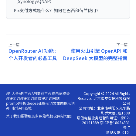
（Synology/QNAP）
Pix支付方式是什么？如何在巴西和荷兰使用？
上一篇
下一篇
OpenRouter AI 功能：
使用火山引擎 OpenAPI 和
个人开发者的必备工具
DeepSeek 大模型的完整指南
API大全
API平台
API集成平台
提示词模板
Copyright © 2024 All Rights
AI提示词
AI提示词商城
提示词网站
Reserved 北京蜜堂有信科技有限
prompt模板
deepseek提示词
文生图提示词
公司
API市场
API商城
公司地址：北京市朝阳区光华路
和乔大厦C座1508
关于我们
招聘
服务条款
隐私协议
网站地图
增值电信业务经营许可证：京B2-
20191889 京ICP备18034931
号-7
意见反馈: 010-