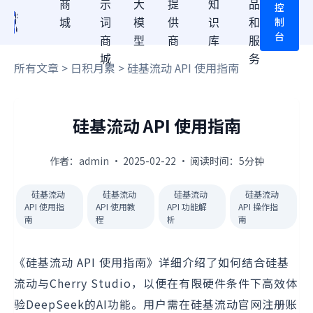
商
示
大
提
知
品
控
制
城
词
模
供
识
和
台
商
型
商
库
服
城
务
所有文章
>
日积月累
> 硅基流动 API 使用指南
硅基流动 API 使用指南
作者：admin · 2025-02-22 · 阅读时间：5分钟
硅基流动
硅基流动
硅基流动
硅基流动
API 使用指
API 使用教
API 功能解
API 操作指
南
程
析
南
《硅基流动 API 使用指南》详细介绍了如何结合硅基
流动与Cherry Studio，以便在有限硬件条件下高效体
验DeepSeek的AI功能。用户需在硅基流动官网注册账