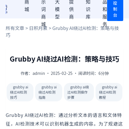
商
示
大
提
知
品
控
制
城
词
模
供
识
和
台
商
型
商
库
服
城
务
所有文章
>
日积月累
> Grubby AI绕过AI检测：策略与技
巧
Grubby AI绕过AI检测：策略与技巧
作者：admin · 2025-02-25 · 阅读时间：6分钟
grubby ai
grubby ai
grubby ai绕
grubby ai
绕过AI检测
绕过AI检测
过AI检测操作
绕过AI检测
技巧
指南
步骤
教程
Grubby AI绕过AI检测：通过分析文本的语言和文体特
征，AI检测技术可以识别机器生成的内容。为了规避这