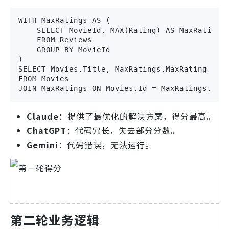
WITH MaxRatings AS (

    SELECT MovieId, MAX(Rating) AS MaxRating

    FROM Reviews

    GROUP BY MovieId

)

SELECT Movies.Title, MaxRatings.MaxRating

FROM Movies

JOIN MaxRatings ON Movies.Id = MaxRatings.Mov
Claude
：提供了最优化的解决方案，得分最高。
ChatGPT
：代码冗长，失去部分分数。
Gemini
：代码错误，无法运行。
第二轮业务逻辑