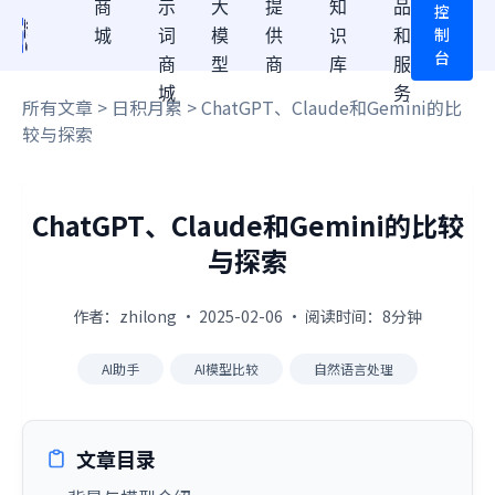
商
示
大
提
知
品
控
制
城
词
模
供
识
和
台
商
型
商
库
服
城
务
所有文章
>
日积月累
> ChatGPT、Claude和Gemini的比
较与探索
ChatGPT、Claude和Gemini的比较
与探索
作者：zhilong · 2025-02-06 · 阅读时间：8分钟
AI助手
AI模型比较
自然语言处理
文章目录