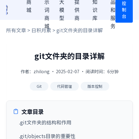
商
示
大
提
知
品
控
制
城
词
模
供
识
和
台
商
型
商
库
服
城
务
所有文章
>
日积月累
> git文件夹的目录详解
git文件夹的目录详解
作者：zhilong · 2025-02-07 · 阅读时间：6分钟
Git
代码管理
版本控制
文章目录
.git文件夹的结构和作用
.git/objects目录的重要性