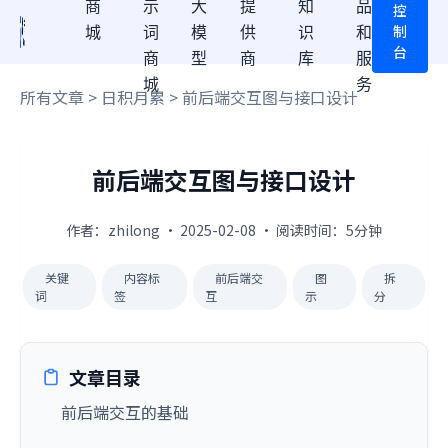
商
示
大
提
知
品
控
制
城
词
模
供
识
和
台
商
型
商
库
服
城
务
所有文章
>
日积月累
> 前后端交互图与接口设计
前后端交互图与接口设计
作者：zhilong · 2025-02-08 · 阅读时间：5分钟
关键
内容标
前后端交
图
拆
词
签
互
示
分
文章目录
前后端交互的基础