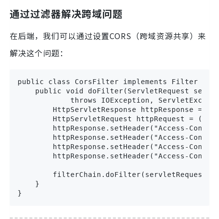
通过过滤器解决跨域问题
在后端，我们可以通过设置CORS（跨域资源共享）来
解决这个问题：
public class CorsFilter implements Filter {

    public void doFilter(ServletRequest servle
            throws IOException, ServletExcepti
        HttpServletResponse httpResponse = (Ht
        HttpServletRequest httpRequest = (Http
        httpResponse.setHeader("Access-Control
        httpResponse.setHeader("Access-Control
        httpResponse.setHeader("Access-Control
        httpResponse.setHeader("Access-Control
        filterChain.doFilter(servletRequest, s
    }

}