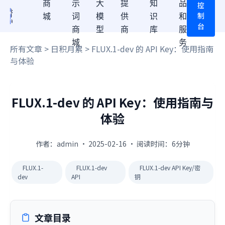
商
示
大
提
知
品
控
制
城
词
模
供
识
和
台
商
型
商
库
服
城
务
所有文章
>
日积月累
> FLUX.1-dev 的 API Key：使用指南
与体验
FLUX.1-dev 的 API Key：使用指南与
体验
作者：admin · 2025-02-16 · 阅读时间：6分钟
FLUX.1-
FLUX.1-dev
FLUX.1-dev API Key/密
dev
API
钥
文章目录