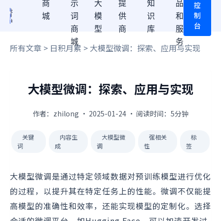
商
示
大
提
知
品
控
制
城
词
模
供
识
和
台
商
型
商
库
服
城
务
所有文章
>
日积月累
> 大模型微调：探索、应用与实现
大模型微调：探索、应用与实现
作者：zhilong · 2025-01-24 · 阅读时间：5分钟
关键
内容生
大模型微
强相关
标
词
成
调
性
签
大模型微调是通过特定领域数据对预训练模型进行优化
的过程，以提升其在特定任务上的性能。微调不仅能提
高模型的准确性和效率，还能实现模型的定制化。选择
合适的微调平台，如Hugging Face，可以加速开发过