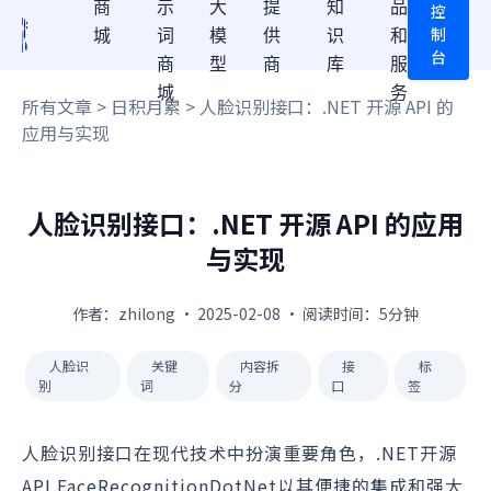
商
示
大
提
知
品
控
制
城
词
模
供
识
和
台
商
型
商
库
服
城
务
所有文章
>
日积月累
> 人脸识别接口：.NET 开源 API 的
应用与实现
人脸识别接口：.NET 开源 API 的应用
与实现
作者：zhilong · 2025-02-08 · 阅读时间：5分钟
人脸识
关键
内容拆
接
标
别
词
分
口
签
人脸识别接口在现代技术中扮演重要角色，.NET开源
API FaceRecognitionDotNet以其便捷的集成和强大