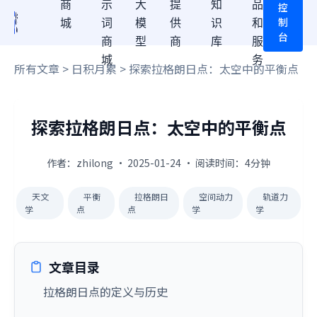
商
示
大
提
知
品
控
制
城
词
模
供
识
和
台
商
型
商
库
服
城
务
所有文章
>
日积月累
> 探索拉格朗日点：太空中的平衡点
探索拉格朗日点：太空中的平衡点
作者：zhilong · 2025-01-24 · 阅读时间：4分钟
天文
平衡
拉格朗日
空间动力
轨道力
学
点
点
学
学
文章目录
拉格朗日点的定义与历史