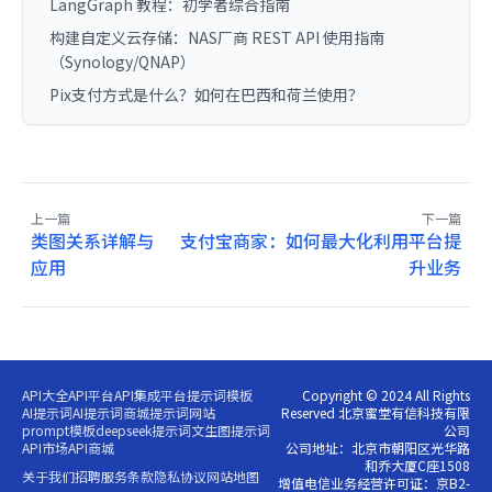
LangGraph 教程：初学者综合指南
构建自定义云存储：NAS厂商 REST API 使用指南
（Synology/QNAP）
Pix支付方式是什么？如何在巴西和荷兰使用？
上一篇
下一篇
类图关系详解与
支付宝商家：如何最大化利用平台提
应用
升业务
API大全
API平台
API集成平台
提示词模板
Copyright © 2024 All Rights
AI提示词
AI提示词商城
提示词网站
Reserved 北京蜜堂有信科技有限
prompt模板
deepseek提示词
文生图提示词
公司
API市场
API商城
公司地址：北京市朝阳区光华路
和乔大厦C座1508
关于我们
招聘
服务条款
隐私协议
网站地图
增值电信业务经营许可证：京B2-