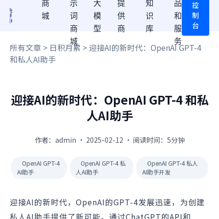
商
示
大
提
知
品
控
制
城
词
模
供
识
和
台
商
型
商
库
服
城
务
所有文章
>
日积月累
> 迎接AI的新时代：OpenAI GPT-4
和私人AI助手
迎接AI的新时代：OpenAI GPT-4 和私
人AI助手
作者：admin · 2025-02-12 · 阅读时间：5分钟
OpenAI GPT-4
OpenAI GPT-4 私
OpenAI GPT-4 私人
AI助手
人AI助手
AI助手开发
迎接AI的新时代，OpenAI的GPT-4发展迅速，为创建
私人AI助手提供了新可能。通过ChatGPT的API和