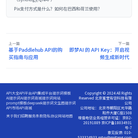
Pix支付方式是什么？如何在巴西和荷兰使用？
上一篇
下一篇
基于Paddlehub API的购
即梦AI 的 API Key：开启视
买指南与应用
频生成新时代
API大全
API平台
API集成平台
提示词模板
Copyright © 2024 All Rights
AI提示词
AI提示词商城
提示词网站
Reserved 北京蜜堂有信科技有限
prompt模板
deepseek提示词
文生图提示词
公司
API市场
API商城
公司地址：北京市朝阳区光华路
和乔大厦C座1508
关于我们
招聘
服务条款
隐私协议
网站地图
增值电信业务经营许可证：京B2-
20191889 京ICP备18034931
号-7
意见反馈: 010-
533324933,mtyy@miitang.com