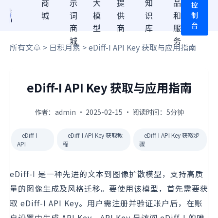
商
示
大
提
知
品
控
制
城
词
模
供
识
和
台
商
型
商
库
服
城
务
所有文章
>
日积月累
> eDiff-I API Key 获取与应用指南
eDiff-I API Key 获取与应用指南
作者：admin · 2025-02-15 · 阅读时间：5分钟
eDiff-I
eDiff-I API Key 获取教
eDiff-I API Key 获取步
API
程
骤
eDiff-I 是一种先进的文本到图像扩散模型，支持高质
量的图像生成及风格迁移。要使用该模型，首先需要获
取 eDiff-I API Key。用户需注册并验证账户后，在账
户设置中生成 API Key。API Key 是访问 eDiff-I 的唯