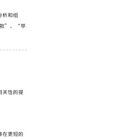
分析和组
新款”、“苹
相关性的提
够在更短的