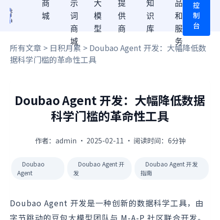
商
示
大
提
知
品
控
制
城
词
模
供
识
和
台
商
型
商
库
服
城
务
所有文章
>
日积月累
> Doubao Agent 开发：大幅降低数
据科学门槛的革命性工具
Doubao Agent 开发：大幅降低数据
科学门槛的革命性工具
作者：admin · 2025-02-11 · 阅读时间：6分钟
Doubao
Doubao Agent 开
Doubao Agent 开发
Agent
发
指南
Doubao Agent 开发是一种创新的数据科学工具，由
字节跳动的豆包大模型团队与 M-A-P 社区联合开发。