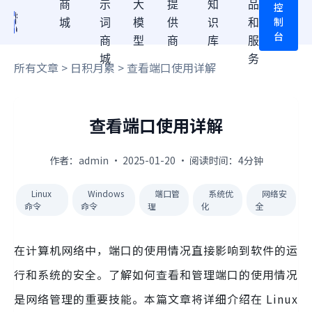
商
示
大
提
知
品
控
制
城
词
模
供
识
和
台
商
型
商
库
服
城
务
所有文章
>
日积月累
> 查看端口使用详解
查看端口使用详解
作者：admin · 2025-01-20 · 阅读时间：4分钟
Linux
Windows
端口管
系统优
网络安
命令
命令
理
化
全
在计算机网络中，端口的使用情况直接影响到软件的运
行和系统的安全。了解如何查看和管理端口的使用情况
是网络管理的重要技能。本篇文章将详细介绍在 Linux