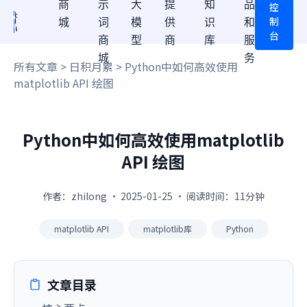
商
示
大
提
知
品
控
制
城
词
模
供
识
和
台
商
型
商
库
服
城
务
所有文章
>
日积月累
> Python中如何高效使用
matplotlib API 绘图
Python中如何高效使用matplotlib
API 绘图
作者：zhilong · 2025-01-25 · 阅读时间：11分钟
matplotlib API
matplotlib库
Python
文章目录