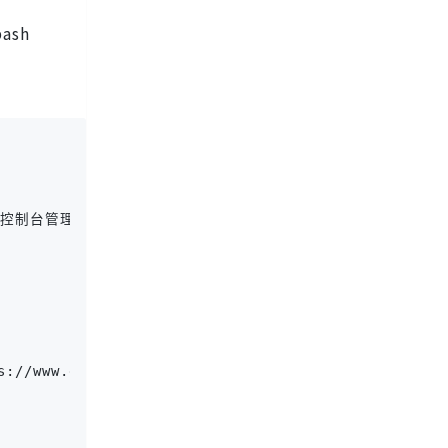
ash
台管理API Key，包括查看使用记录、修改和删除API Key。
inks.com/blog/6-practical-examples-of-api