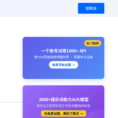
控制台
热门推荐
一个账号试用1000+ API
助力AI无缝链接物理世界 · 无需多次注册
免费开始试用 →
3000+提示词助力AI大模型
和专业工程师共享工作效率翻倍的秘密
先免费试用、用好了再买 →