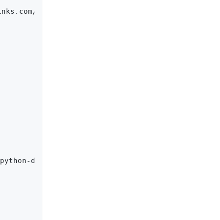
log/10-search-engine-results-page-serp-ap
-fen-xi-python-de-shi-jie/)和Java的SDK调用，用户可以