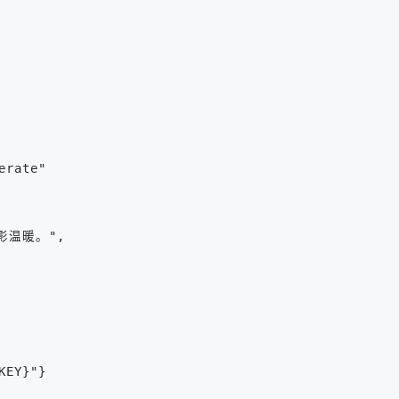
erate"
影温暖。",
KEY}"}