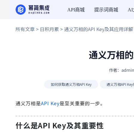
API商城
提示词商城
A
所有文章
>
日积月累
> 通义万相的API Key及其应用详解
通义万相的A
作者：admin
如何获取通义万相API Key
通义万相API Ke
通义万相是
API Key
是至关重要的一步。
什么是API Key及其重要性