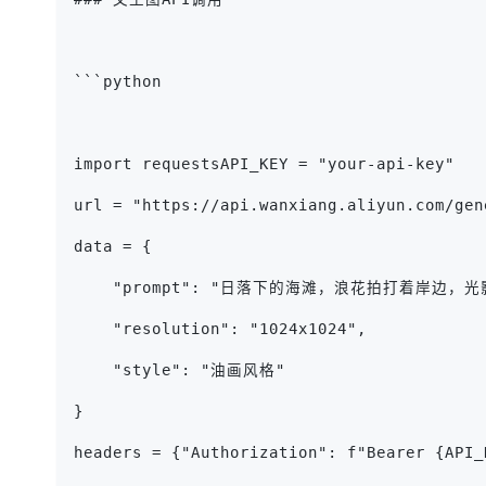
```python
import requestsAPI_KEY = "your-api-key"
url = "https://api.wanxiang.aliyun.com/gen
data = {
    "prompt": "日落下的海滩，浪花拍打着岸边，光
    "resolution": "1024x1024",
    "style": "油画风格"
}
headers = {"Authorization": f"Bearer {API_