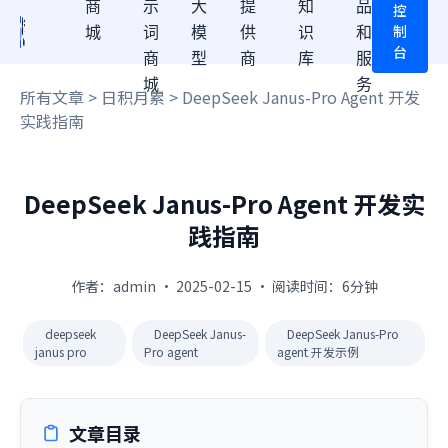
商
示
大
提
知
品
控
制
城
词
模
供
识
和
台
商
型
商
库
服
城
务
所有文章
>
日积月累
> DeepSeek Janus-Pro Agent 开发
实践指南
DeepSeek Janus-Pro Agent 开发实
践指南
作者：admin · 2025-02-15 · 阅读时间：6分钟
deepseek
DeepSeek Janus-
DeepSeek Janus-Pro
janus pro
Pro agent
agent 开发示例
文章目录