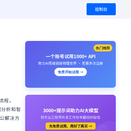
控制台
热门推荐
一个账号试用1000+ API
助力AI无缝链接物理世界 · 无需多次注册
免费开始试用 →
作流程。
据分析和智
3000+提示词助力AI大模型
办公解决方
和专业工程师共享工作效率翻倍的秘密
先免费试用、用好了再买 →