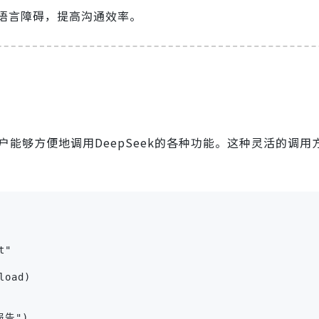
语言障碍，提高沟通效率。
得用户能够方便地调用DeepSeek的各种功能。这种灵活的调
"

oad)

告")
