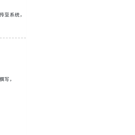
上传至系统，
划撰写，