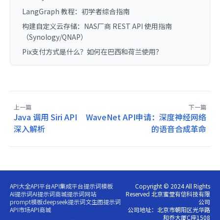
LangGraph 教程：初学者综合指南
构建自定义云存储：NAS厂商 REST API 使用指南
（Synology/QNAP）
Pix支付方式是什么？如何在巴西和荷兰使用？
上一篇
下一篇
Java 调用 Siri API
WaveNet API申请：深度神经网络
深入解析
的语音合成革命
API大全
API平台
API集成平台
提示词模板
Copyright © 2024 All Rights
AI提示词
AI提示词商城
提示词网站
Reserved 北京蜜堂有信科技有限
prompt模板
deepseek提示词
文生图提示词
公司
API市场
API商城
公司地址：北京市朝阳区光华路
和乔大厦C座1508