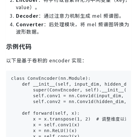
value）。
Decoder
：通过注意力机制生成 mel 频谱图。
Converter
：后处理模块，将 mel 频谱图转换为
波形数据。
示例代码
以下是基于卷积的 encoder 实现：
class ConvEncoder(nn.Module):

    def __init__(self, input_dim, hidden_dim):
        super(ConvEncoder, self).__init__()

        self.conv1 = nn.Conv1d(input_dim, hidd
        self.conv2 = nn.Conv1d(hidden_dim, hid
    def forward(self, x):

        x = x.transpose(1, 2)  # 调整维度以适应 C
        x = self.conv1(x)

        x = nn.ReLU()(x)

        x = self.conv2(x)
