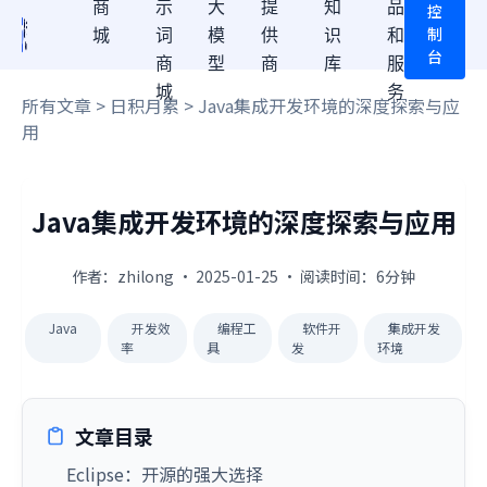
商
示
大
提
知
品
控
制
城
词
模
供
识
和
台
商
型
商
库
服
城
务
所有文章
>
日积月累
> Java集成开发环境的深度探索与应
用
Java集成开发环境的深度探索与应用
作者：zhilong · 2025-01-25 · 阅读时间：6分钟
Java
开发效
编程工
软件开
集成开发
率
具
发
环境
文章目录
Eclipse：开源的强大选择