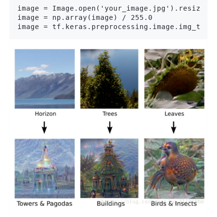
image = Image.open('your_image.jpg').resize((2
image = np.array(image) / 255.0

image = tf.keras.preprocessing.image.img_to_a