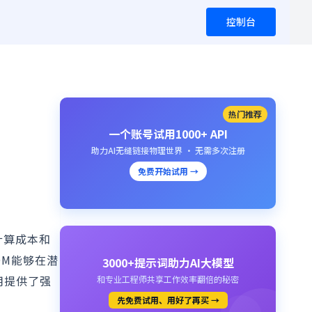
控制台
热门推荐
一个账号试用1000+ API
助力AI无缝链接物理世界 · 无需多次注册
免费开始试用 →
计算成本和
DM能够在潜
3000+提示词助力AI大模型
用提供了强
和专业工程师共享工作效率翻倍的秘密
先免费试用、用好了再买 →