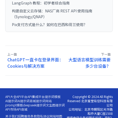
LangGraph 教程：初学者综合指南
构建自定义云存储：NAS厂商 REST API 使用指南
（Synology/QNAP）
Pix支付方式是什么？如何在巴西和荷兰使用？
上一篇
下一篇
ChatGPT一直卡在登录界面：
大型语言模型训练需要
Cookies与解决方案
多少台设备？
API大全
API平台
API集成平台
提示词模板
Copyright © 2024 All Rights
AI提示词
AI提示词商城
提示词网站
Reserved 北京蜜堂有信科技有限
prompt模板
deepseek提示词
文生图提示词
公司
API市场
API商城
公司地址：北京市朝阳区光华路
和乔大厦C座1508
关于我们
招聘
服务条款
隐私协议
网站地图
增值电信业务经营许可证：京B2-