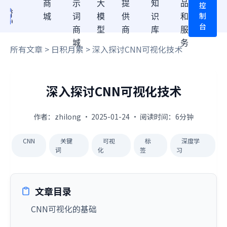
商
示
大
提
知
品
控
制
城
词
模
供
识
和
台
商
型
商
库
服
城
务
所有文章
>
日积月累
> 深入探讨CNN可视化技术
深入探讨CNN可视化技术
作者：zhilong · 2025-01-24 · 阅读时间：6分钟
CNN
关键
可视
标
深度学
词
化
签
习
文章目录
CNN可视化的基础