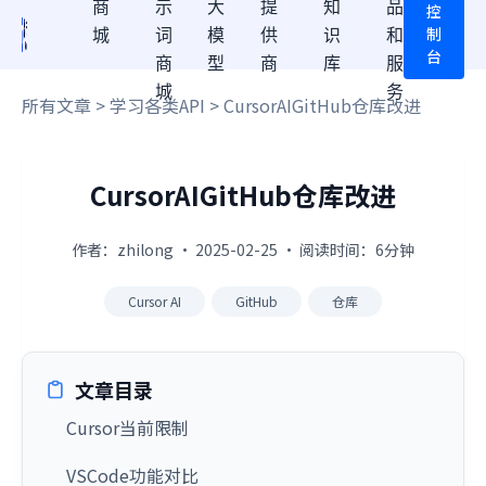
商
示
大
提
知
品
控
制
城
词
模
供
识
和
台
商
型
商
库
服
城
务
所有文章
>
学习各类API
> CursorAIGitHub仓库改进
CursorAIGitHub仓库改进
作者：zhilong · 2025-02-25 · 阅读时间：6分钟
Cursor AI
GitHub
仓库
文章目录
Cursor当前限制
VSCode功能对比