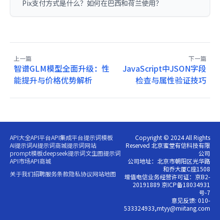
Pix支付方式是什么？如何在巴西和荷兰使用？
上一篇
下一篇
智谱GLM模型全面升级：性
JavaScript中JSON字段
能提升与价格优势解析
检查与属性验证技巧
API大全
API平台
API集成平台
提示词模板
Copyright © 2024 All Rights
AI提示词
AI提示词商城
提示词网站
Reserved 北京蜜堂有信科技有限
prompt模板
deepseek提示词
文生图提示词
公司
API市场
API商城
公司地址：北京市朝阳区光华路
和乔大厦C座1508
关于我们
招聘
服务条款
隐私协议
网站地图
增值电信业务经营许可证：京B2-
20191889 京ICP备18034931
号-7
意见反馈: 010-
533324933,mtyy@miitang.com