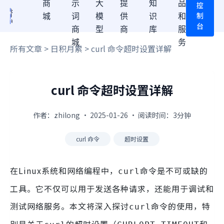
商
示
大
提
知
品
控
制
城
词
模
供
识
和
台
商
型
商
库
服
城
务
所有文章
>
日积月累
> curl 命令超时设置详解
curl 命令超时设置详解
作者：zhilong · 2025-01-26 · 阅读时间：3分钟
curl 命令
超时设置
在Linux系统和网络编程中，
命令是不可或缺的
curl
工具。它不仅可以用于发送各种请求，还能用于调试和
测试网络服务。本文将深入探讨
命令的使用，特
curl