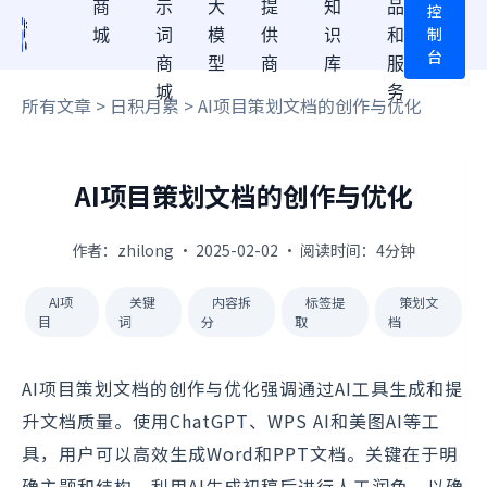
商
示
大
提
知
品
控
制
城
词
模
供
识
和
台
商
型
商
库
服
城
务
所有文章
>
日积月累
> AI项目策划文档的创作与优化
AI项目策划文档的创作与优化
作者：zhilong · 2025-02-02 · 阅读时间：4分钟
AI项
关键
内容拆
标签提
策划文
目
词
分
取
档
AI项目策划文档的创作与优化强调通过AI工具生成和提
升文档质量。使用ChatGPT、WPS AI和美图AI等工
具，用户可以高效生成Word和PPT文档。关键在于明
确主题和结构，利用AI生成初稿后进行人工润色，以确