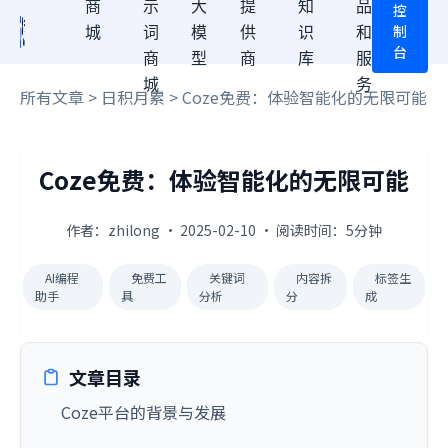
商
示
大
提
知
品
控
制
城
词
模
供
识
和
台
商
型
商
库
服
城
务
所有文章
>
日积月累
> Coze免费：体验智能化的无限可能
Coze免费：体验智能化的无限可能
作者：zhilong · 2025-02-10 · 阅读时间：5分钟
AI编程
免费工
关键词
内容拆
标签生
助手
具
分析
分
成
文章目录
Coze平台的背景与发展