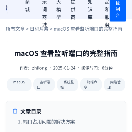
商
示
大
提
知
品
控
制
城
词
模
供
识
和
台
商
型
商
库
服
城
务
所有文章
>
日积月累
> macOS 查看监听端口的完整指南
macOS 查看监听端口的完整指南
作者：zhilong · 2025-01-24 · 阅读时间：6分钟
macOS
监听端
系统监
终端命
网络管
口
控
令
理
文章目录
1. 端口占用问题的解决方案