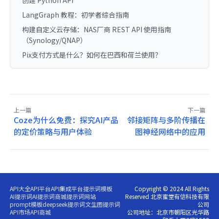
创建 Python API
LangGraph 教程：初学者综合指南
构建自定义云存储：NAS厂商 REST API 使用指南
（Synology/QNAP）
Pix支付方式是什么？如何在巴西和荷兰使用？
上一篇
下一篇
Coze为什么免费：探究AI产品
邻接矩阵与多阶传播在
的定价策略与用户体验
图神经网络中的应用
API大全
API平台
API集成平台
提示词模板
Copyright © 2024 All Rights
AI提示词
AI提示词商城
提示词网站
Reserved 北京蜜堂有信科技有限
prompt模板
deepseek提示词
文生图提示词
公司
API市场
API商城
公司地址：北京市朝阳区光华路