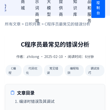
商
示
大
提
知
品
控
制
城
词
模
供
识
和
台
商
型
商
库
服
城
务
所有文章
>
日积月累
> C程序员最常见的错误分析
C程序员最常见的错误分析
作者：zhilong · 2025-02-10 · 阅读时间：6分钟
C编
代码优
常见错
编程陷
调试技
程
化
误
阱
巧
文章目录
1. 编译时错误及其调试