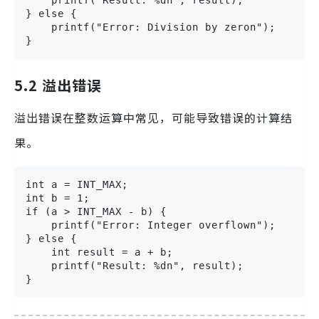
} else {

    printf("Error: Division by zeron");

}
5.2 溢出错误
溢出错误在整数运算中常见，可能导致错误的计算结
果。
int a = INT_MAX;

int b = 1;

if (a > INT_MAX - b) {

    printf("Error: Integer overflown");

} else {

    int result = a + b;

    printf("Result: %dn", result);

}