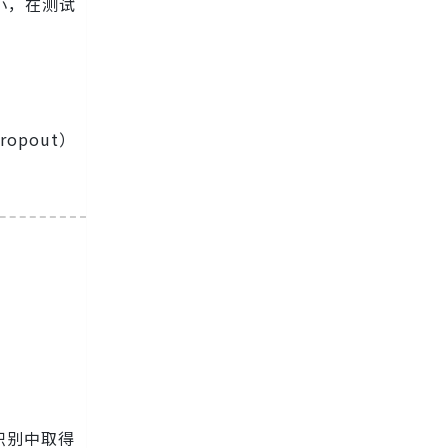
小，在测试
opout）
识别中取得