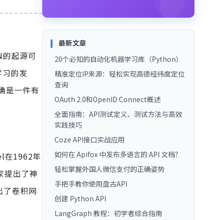
最新文章
NN的起源可
20个必知的自动化机器学习库（Python）
学习的发
精准定位IP来源：轻松实现高德经纬度定位
查询
确是一件有
OAuth 2.0和OpenID Connect概述
全面指南：API测试定义、测试方法与高效
实践技巧
Coze API接口实战应用
如何在 Apifox 中发布多语言的 API 文档？
在1962年
轻松掌握外国人微信支付的正确姿势
家提出了神
手把手教你使用盘古API
出了卷积网
创建 Python API
LangGraph 教程：初学者综合指南