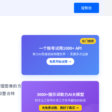
控制台
热门推荐
一个账号试用1000+ API
助力AI无缝链接物理世界 · 无需多次注册
免费开始试用 →
处理图像的方
和整合特
3000+提示词助力AI大模型
和专业工程师共享工作效率翻倍的秘密
先免费试用、用好了再买 →