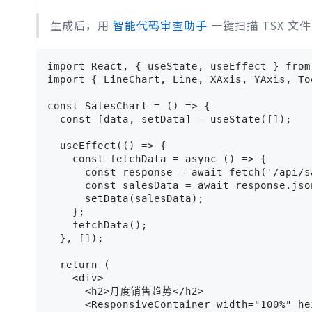
生成后，用
智能代码审查助手
一键扫描 TSX 文件
import React, { useState, useEffect } from 
import { LineChart, Line, XAxis, YAxis, To
const SalesChart = () => {

  const [data, setData] = useState([]);

  useEffect(() => {

    const fetchData = async () => {

      const response = await fetch('/api/sa
      const salesData = await response.json
      setData(salesData);

    };

    fetchData();

  }, []);

  return (

    <div>

      <h2>月度销售趋势</h2>

      <ResponsiveContainer width="100%" hei