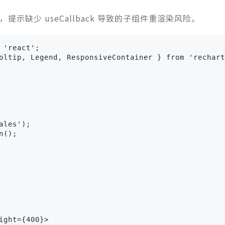
，提示缺少 useCallback 导致的子组件重渲染风险。
'react';

oltip, Legend, ResponsiveContainer } from 'rechart
les');

();

ght={400}>
