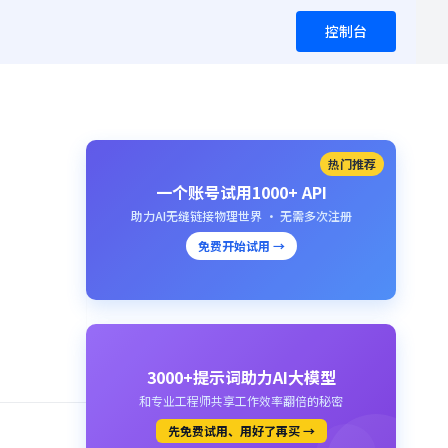
控制台
热门推荐
一个账号试用1000+ API
助力AI无缝链接物理世界 · 无需多次注册
免费开始试用 →
3000+提示词助力AI大模型
和专业工程师共享工作效率翻倍的秘密
先免费试用、用好了再买 →