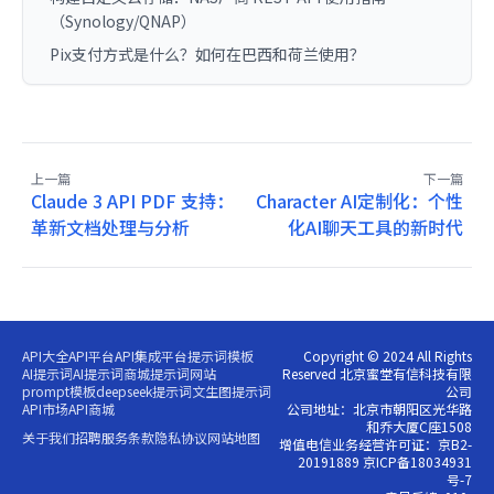
（Synology/QNAP）
Pix支付方式是什么？如何在巴西和荷兰使用？
上一篇
下一篇
Claude 3 API PDF 支持：
Character AI定制化：个性
革新文档处理与分析
化AI聊天工具的新时代
API大全
API平台
API集成平台
提示词模板
Copyright © 2024 All Rights
AI提示词
AI提示词商城
提示词网站
Reserved 北京蜜堂有信科技有限
prompt模板
deepseek提示词
文生图提示词
公司
API市场
API商城
公司地址：北京市朝阳区光华路
和乔大厦C座1508
关于我们
招聘
服务条款
隐私协议
网站地图
增值电信业务经营许可证：京B2-
20191889 京ICP备18034931
号-7