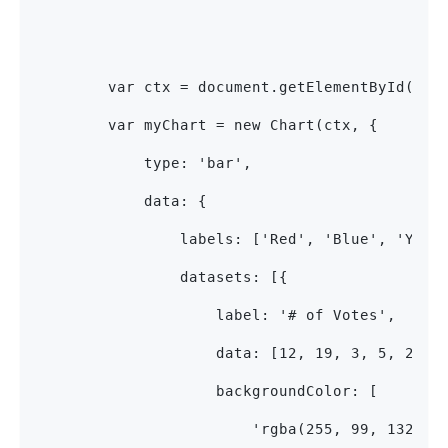
        var ctx = document.getElementById('my
        var myChart = new Chart(ctx, {
            type: 'bar',
            data: {
                labels: ['Red', 'Blue', 'Yell
                datasets: [{
                    label: '# of Votes',
                    data: [12, 19, 3, 5, 2, 3
                    backgroundColor: [
                        'rgba(255, 99, 132, 0