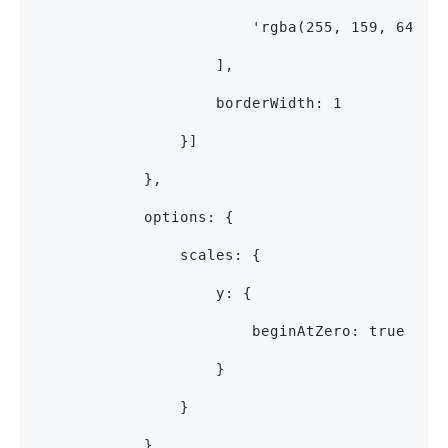
                        'rgba(255, 159, 64, 1
                    ],
                    borderWidth: 1
                }]
            },
            options: {
                scales: {
                    y: {
                        beginAtZero: true
                    }
                }
            }