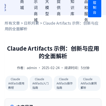
商
示
大
提
知
品
控
制
城
词
模
供
识
和
台
商
型
商
库
服
城
务
所有文章
>
日积月累
> Claude Artifacts 示例：创新与应
用的全面解析
Claude Artifacts 示例：创新与应用
的全面解析
作者：admin · 2025-02-24 · 阅读时间：5分钟
Claude
Claude
Claude
Claude
Artifacts使用
Artifacts入门
Artifacts操作
Artifacts案例
教程
指南
指南
解析