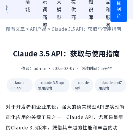
商
示
大
提
知
品
控
制
城
词
模
供
识
和
台
商
型
商
库
服
城
务
所有文章
>
API产品
> Claude 3.5 API：获取与使用指南
Claude 3.5 API：获取与使用指南
作者：admin · 2025-02-07 · 阅读时间：5分钟
claude
claude 3.5 api
claude
claude api使
3.5 api
使用指南
api
用指南
对于开发者和企业来说，强大的语言模型API是实现智
能化应用的关键工具之一。Claude API，尤其是最新
的Claude 3.5版本，凭借其卓越的性能和丰富的功