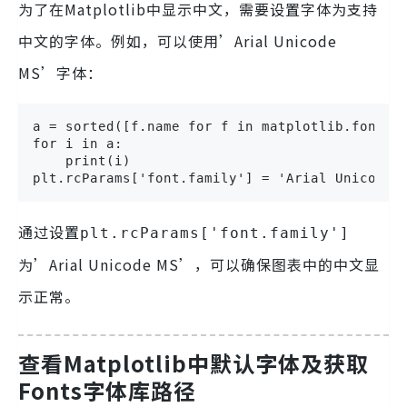
为了在Matplotlib中显示中文，需要设置字体为支持
中文的字体。例如，可以使用’Arial Unicode
MS’字体：
a = sorted([f.name for f in matplotlib.font_ma
for i in a:

    print(i)

plt.rcParams['font.family'] = 'Arial Unicode 
通过设置
plt.rcParams['font.family']
为’Arial Unicode MS’，可以确保图表中的中文显
示正常。
查看Matplotlib中默认字体及获取
Fonts字体库路径