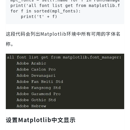
mpl_fonts = set(f.name for f in FontManager().
print('all font list get from matplotlib.font_
for f in sorted(mpl_fonts):

    print('t' + f)
这段代码会列出Matplotlib环境中所有可用的字体名
称。
设置Matplotlib中文显示