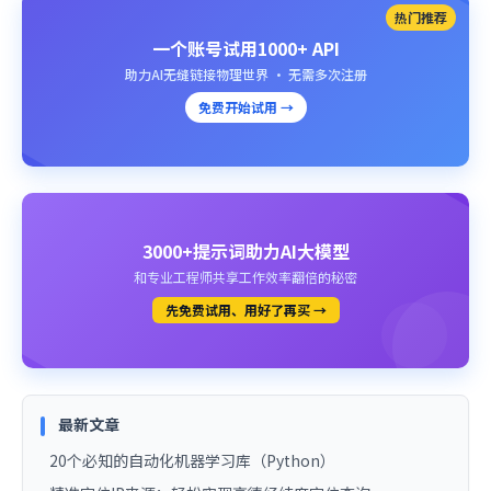
热门推荐
一个账号试用1000+ API
助力AI无缝链接物理世界 · 无需多次注册
免费开始试用 →
3000+提示词助力AI大模型
和专业工程师共享工作效率翻倍的秘密
先免费试用、用好了再买 →
最新文章
20个必知的自动化机器学习库（Python）